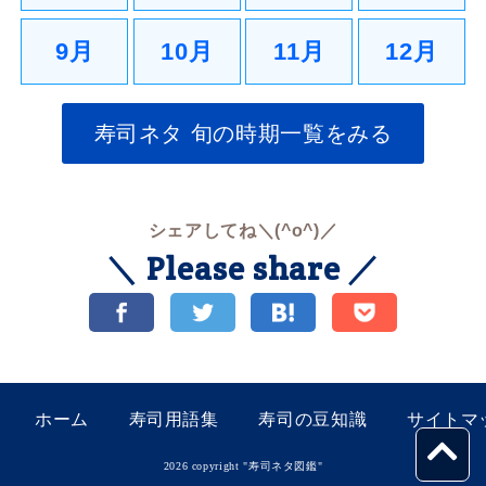
9月
10月
11月
12月
寿司ネタ 旬の時期一覧をみる
シェアしてね＼(^o^)／
＼ Please share ／
ホーム
寿司用語集
寿司の豆知識
サイトマ
2026 copyright "
寿司ネタ図鑑
"