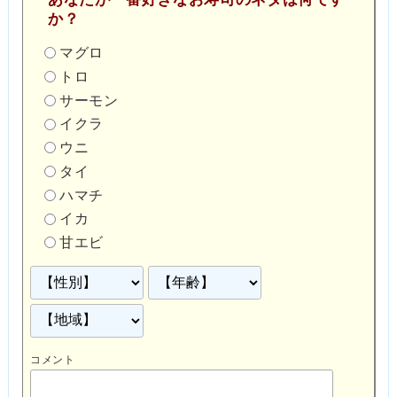
か？
マグロ
トロ
サーモン
イクラ
ウニ
タイ
ハマチ
イカ
甘エビ
コメント