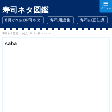
寿司ネタ図鑑
メニュー
8月が旬の寿司ネタ
寿司用語集
寿司の豆知識
寿司ネタ図鑑
>
さば／サバ／鯖
>
saba
saba