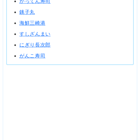
がってん寿司
銚子丸
海鮮三崎港
すしざんまい
にぎり長次郎
がんこ寿司