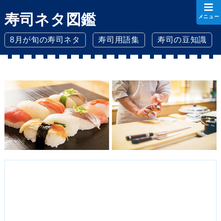
寿司ネタ図鑑
メニュー
8月が旬の寿司ネタ
寿司用語集
寿司の豆知識