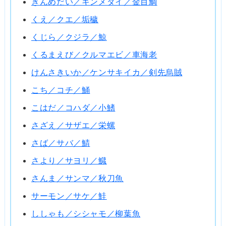
きんめだい／キンメダイ／金目鯛
くえ／クエ／垢穢
くじら／クジラ／鯨
くるまえび／クルマエビ／車海老
けんさきいか／ケンサキイカ／剣先烏賊
こち／コチ／鯒
こはだ／コハダ／小鰭
さざえ／サザエ／栄螺
さば／サバ／鯖
さより／サヨリ／鱵
さんま／サンマ／秋刀魚
サーモン／サケ／鮭
ししゃも／シシャモ／柳葉魚