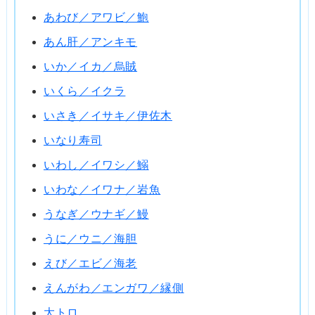
あわび／アワビ／鮑
あん肝／アンキモ
いか／イカ／烏賊
いくら／イクラ
いさき／イサキ／伊佐木
いなり寿司
いわし／イワシ／鰯
いわな／イワナ／岩魚
うなぎ／ウナギ／鰻
うに／ウニ／海胆
えび／エビ／海老
えんがわ／エンガワ／縁側
大トロ