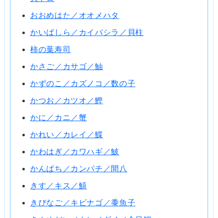
おおめはた／オオメハタ
かいばしら／カイバシラ／貝柱
柿の葉寿司
かさご／カサゴ／鮋
かずのこ／カズノコ／数の子
かつお／カツオ／鰹
かに／カニ／蟹
かれい／カレイ／鰈
かわはぎ／カワハギ／鮍
かんぱち／カンパチ／間八
きす／キス／鱚
きびなご／キビナゴ／黍魚子