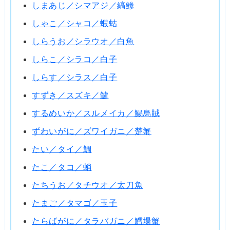
しまあじ／シマアジ／縞鯵
しゃこ／シャコ／蝦蛄
しらうお／シラウオ／白魚
しらこ／シラコ／白子
しらす／シラス／白子
すずき／スズキ／鱸
するめいか／スルメイカ／鯣烏賊
ずわいがに／ズワイガニ／楚蟹
たい／タイ／鯛
たこ／タコ／蛸
たちうお／タチウオ／太刀魚
たまご／タマゴ／玉子
たらばがに／タラバガニ／鱈場蟹