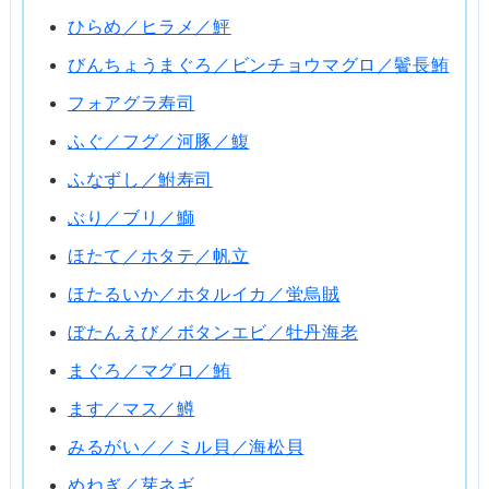
ひらめ／ヒラメ／鮃
びんちょうまぐろ／ビンチョウマグロ／鬢長鮪
フォアグラ寿司
ふぐ／フグ／河豚／鰒
ふなずし／鮒寿司
ぶり／ブリ／鰤
ほたて／ホタテ／帆立
ほたるいか／ホタルイカ／蛍烏賊
ぼたんえび／ボタンエビ／牡丹海老
まぐろ／マグロ／鮪
ます／マス／鱒
みるがい／／ミル貝／海松貝
めねぎ／芽ネギ