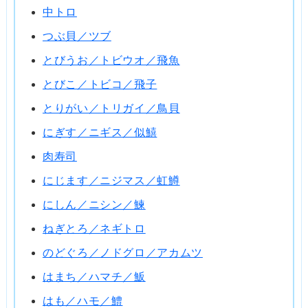
中トロ
つぶ貝／ツブ
とびうお／トビウオ／飛魚
とびこ／トビコ／飛子
とりがい／トリガイ／鳥貝
にぎす／ニギス／似鱚
肉寿司
にじます／ニジマス／虹鱒
にしん／ニシン／鰊
ねぎとろ／ネギトロ
のどぐろ／ノドグロ／アカムツ
はまち／ハマチ／魬
はも／ハモ／鱧