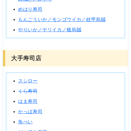
めはり寿司
もんごういか／モンゴウイカ／紋甲烏賊
やりいか／ヤリイカ／槍烏賊
大手寿司店
スシロー
くら寿司
はま寿司
かっぱ寿司
魚べい