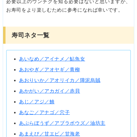
必要以上のウンチクを知る必要はないと思いますが、
お寿司をより楽しむために参考になれば幸いです。
寿司ネタ一覧
あいなめ／アイナメ／鮎魚女
あおやぎ／アオヤギ／青柳
あおりいか／アオリイカ／障泥烏賊
あかがい／アカガイ／赤貝
あじ／アジ／鯵
あなご／アナゴ／穴子
あぶらぼうず／アブラボウズ／油坊主
あまえび／甘エビ／甘海老