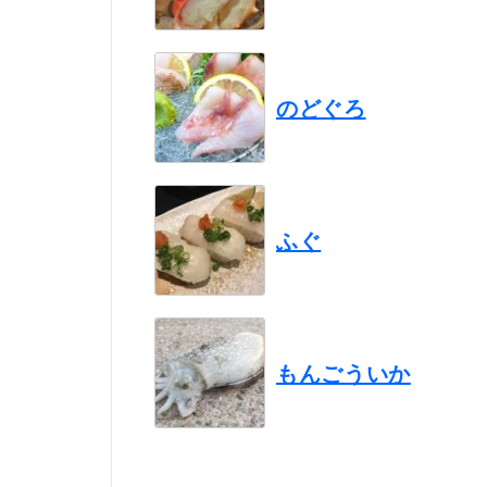
のどぐろ
ふぐ
もんごういか