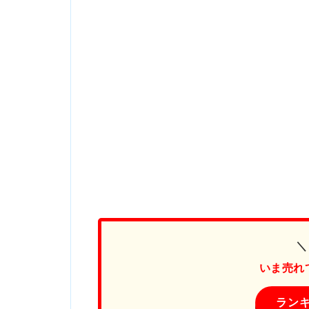
＼
いま売れ
ラン