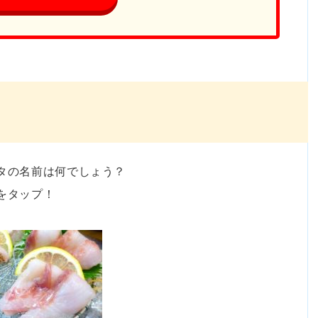
！
タの名前は何でしょう？
をタップ！