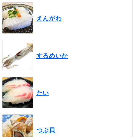
えんがわ
するめいか
たい
つぶ貝