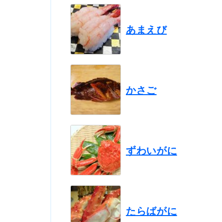
あまえび
かさご
ずわいがに
たらばがに