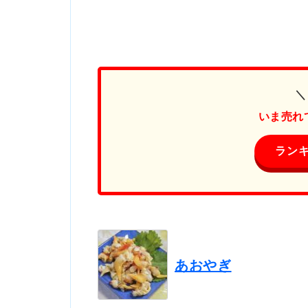
＼
いま売れ
ラン
あおやぎ