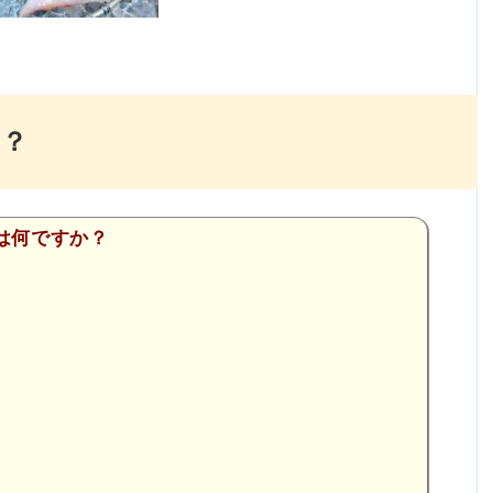
？
は何ですか？