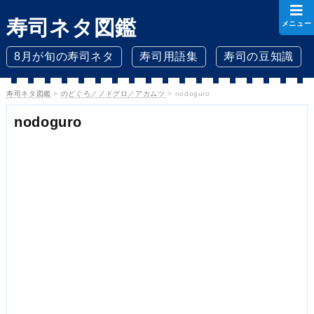
寿司ネタ図鑑
メニュー
8月が旬の寿司ネタ
寿司用語集
寿司の豆知識
寿司ネタ図鑑
>
のどぐろ／ノドグロ／アカムツ
>
nodoguro
nodoguro