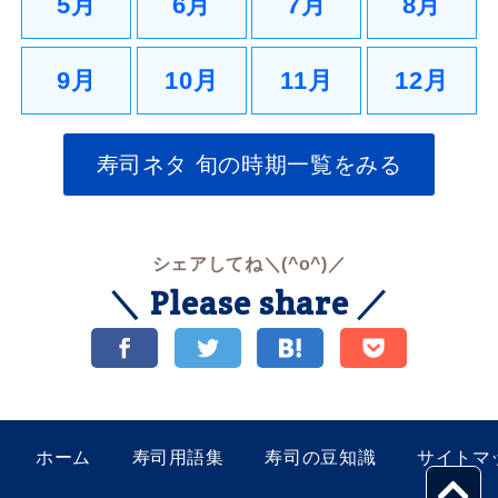
5月
6月
7月
8月
9月
10月
11月
12月
寿司ネタ 旬の時期一覧をみる
シェアしてね＼(^o^)／
＼ Please share ／
ホーム
寿司用語集
寿司の豆知識
サイトマ