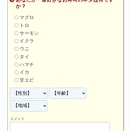
か？
マグロ
トロ
サーモン
イクラ
ウニ
タイ
ハマチ
イカ
甘エビ
コメント