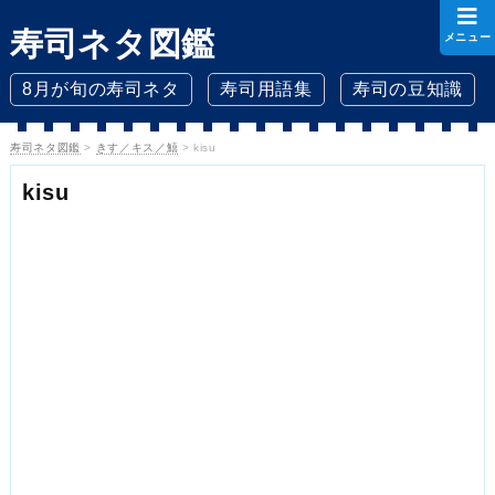
寿司ネタ図鑑
メニュー
8月が旬の寿司ネタ
寿司用語集
寿司の豆知識
寿司ネタ図鑑
>
きす／キス／鱚
>
kisu
kisu