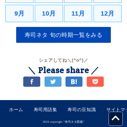
9月
10月
11月
12月
寿司ネタ 旬の時期一覧をみる
シェアしてね＼(^o^)／
＼ Please share ／
ホーム
寿司用語集
寿司の豆知識
サイトマ
2026 copyright "
寿司ネタ図鑑
"