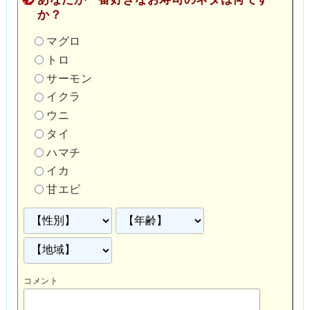
か？
マグロ
トロ
サーモン
イクラ
ウニ
タイ
ハマチ
イカ
甘エビ
コメント