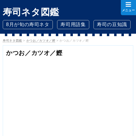
寿司ネタ図鑑
メニュー
8月が旬の寿司ネタ
寿司用語集
寿司の豆知識
寿司ネタ図鑑
>
かつお／カツオ／鰹
>
かつお／カツオ／鰹
かつお／カツオ／鰹