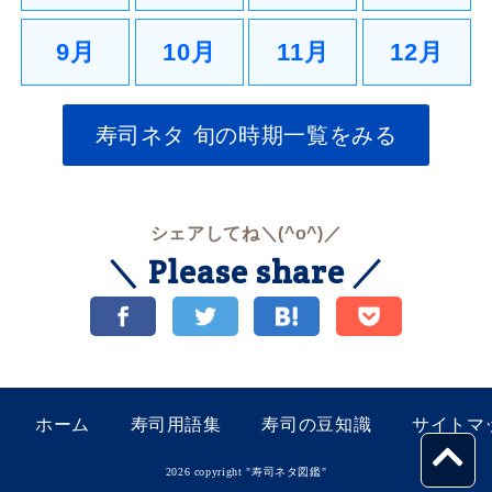
9月
10月
11月
12月
寿司ネタ 旬の時期一覧をみる
シェアしてね＼(^o^)／
＼ Please share ／
ホーム
寿司用語集
寿司の豆知識
サイトマ
2026 copyright "
寿司ネタ図鑑
"