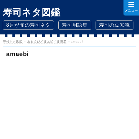
寿司ネタ図鑑
メニュー
8月が旬の寿司ネタ
寿司用語集
寿司の豆知識
寿司ネタ図鑑
>
あまえび／甘エビ／甘海老
>
amaebi
amaebi