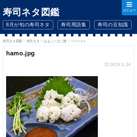
寿司ネタ図鑑
メニュー
8月が旬の寿司ネタ
寿司用語集
寿司の豆知識
寿司ネタ図鑑
>
寿司ネタ
>
はも／ハモ／鱧
>
hamo.jpg
hamo.jpg
2019.5.24