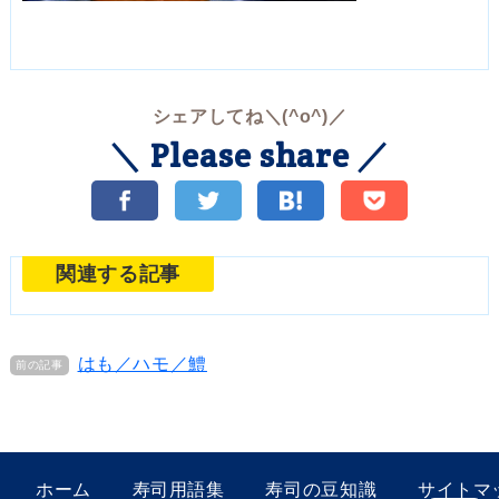
シェアしてね＼(^o^)／
＼ Please share ／
関連する記事
はも／ハモ／鱧
ホーム
寿司用語集
寿司の豆知識
サイトマ